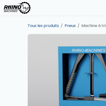
Se rendre au contenu
Site web
Boutique
Tous les produits
Pneus
Machine à tr